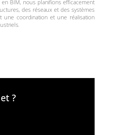
e en BIM, nous planifions efficacement
structures, des réseaux et des systèmes
t une coordination et une réalisation
ustriels.
et ?