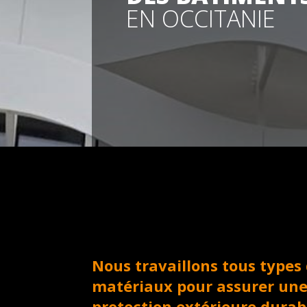
EN OCCITANIE
Nous travaillons tous types
matériaux pour assurer un
protection extérieure durab