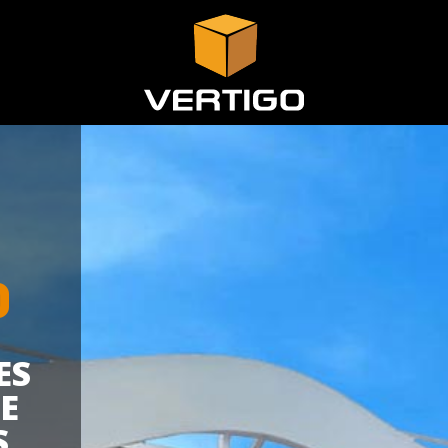
O
ES
E
S